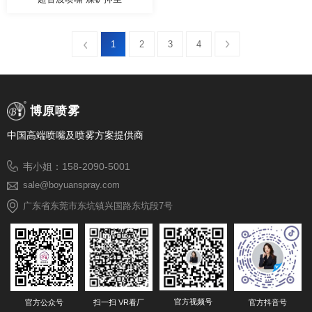
1
2
3
4
博原喷雾
中国高端喷嘴及喷雾方案提供商
韦小姐：158-2090-5001
sale@boyuanspray.com
广东省东莞市东坑镇兴国路东坑段7号
官方视频号
官方公众号
扫一扫 VR看厂
官方抖音号