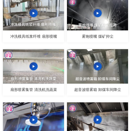
冲洗模具纸浆纤维 扇形喷嘴
雾炮喷嘴 煤矿抑尘
扇形喷雾集管 清洗机洗蔬菜
超音波喷雾箱 卸煤车间降尘