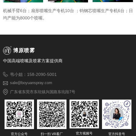
机械手臂6台；扇形喷嘴生产专机10台 ；钨钢芯喷嘴生产专机6台；日
均产能为8000个喷嘴。
博原喷雾
中国高端喷嘴及喷雾方案提供商
韦小姐：158-2090-5001
sale@boyuanspray.com
广东省东莞市东坑镇兴国路东坑段7号
官方视频号
官方公众号
扫一扫 VR看厂
官方抖音号