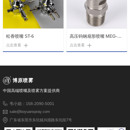
松香喷嘴 ST-6
高压钨钢扇形喷嘴 MEG-WGX
点击查看
点击查看
博原喷雾
中国高端喷嘴及喷雾方案提供商
韦小姐：158-2090-5001
sale@boyuanspray.com
广东省东莞市东坑镇兴国路东坑段7号