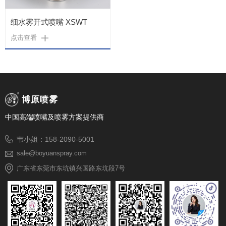
细水雾开式喷嘴 XSWT
点击查看
博原喷雾
中国高端喷嘴及喷雾方案提供商
韦小姐：158-2090-5001
sale@boyuanspray.com
广东省东莞市东坑镇兴国路东坑段7号