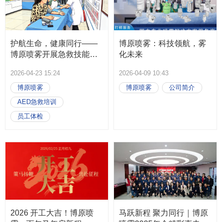
护航生命，健康同行——
博原喷雾：科技领航，雾
博原喷雾开展急救技能培
化未来
训暨2026年度全员体检
2026-04-23 15:24
2026-04-09 10:43
博原喷雾
博原喷雾
公司简介
AED急救培训
员工体检
2026 开工大吉！博原喷
马跃新程 聚力同行｜博原