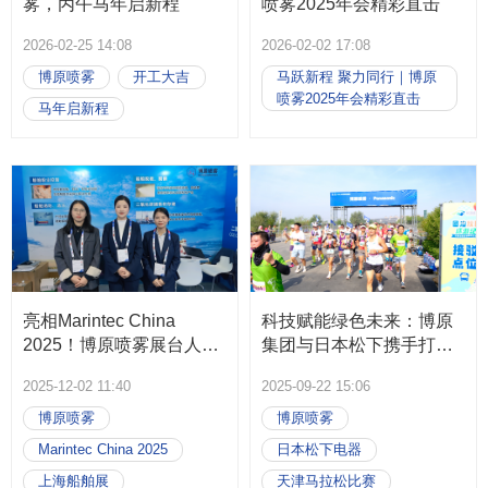
雾，丙午马年启新程
喷雾2025年会精彩直击
2026-02-25 14:08
2026-02-02 17:08
博原喷雾
开工大吉
马跃新程 聚力同行｜博原
喷雾2025年会精彩直击
马年启新程
亮相Marintec China
科技赋能绿色未来：博原
2025！博原喷雾展台人潮
集团与日本松下携手打造
如织，期待与您现场交
马拉松赛事新体验
2025-12-02 11:40
2025-09-22 15:06
流！
博原喷雾
博原喷雾
Marintec China 2025
日本松下电器
上海船舶展
天津马拉松比赛