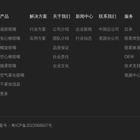
产品
解决方案
关于我们
新闻中心
联系我们
服务
扇形喷嘴
行业方案
公司介绍
企业新闻
中国总公司
目录
实心锥喷嘴
应用方案
团队介绍
行业动态
英国分公司
喷雾类
螺旋喷嘴
品质保证
喷雾换
空心锥喷嘴
社会责任
OEM
微雾喷嘴
企业文化
技术支
空气雾化喷嘴
视频中
干雾加湿器
更多
案号：粤ICP备2022068607号