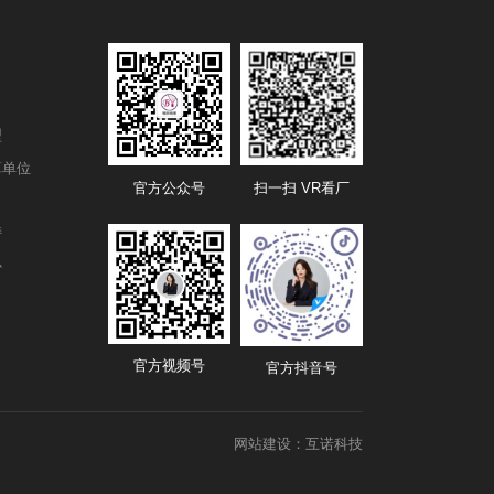
型
算单位
官方公众号
扫一扫 VR看厂
持
心
官方视频号
官方抖音号
网站建设
：
互诺科技