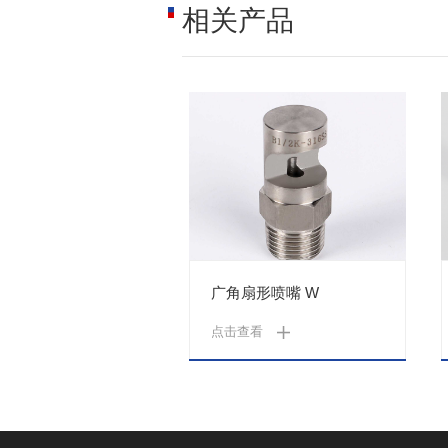
相关产品
形喷嘴 V
广角扇形喷嘴 W
看
点击查看