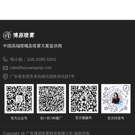
博原喷雾
中国高端喷嘴及喷雾方案提供商
韦小姐：158-2090-5001
sale@boyuanspray.com
广东省东莞市东坑镇兴国路东坑段7号
官方视频号
官方公众号
扫一扫 VR看厂
官方抖音号
Copyright @ 广东博原喷雾科技有限公司 版权所有